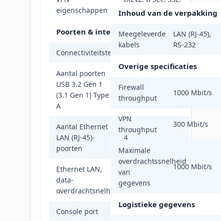
eigenschappen
L2TP/IPSec
Inhoud van de verpakking
Poorten & interfaces
Meegeleverde
LAN (RJ-45),
kabels
RS-232
Connectiviteitstechnologie
Bedraad
Overige specificaties
Aantal poorten
USB 3.2 Gen 1
Firewall
1
1000 Mbit/s
(3.1 Gen 1) Type
throughput
A
VPN
300 Mbit/s
Aantal Ethernet
throughput
LAN (RJ-45)-
4
poorten
Maximale
overdrachtssnelheid
1000 Mbit/s
Ethernet LAN,
van
10,100,1000
data-
gegevens
Mbit/s
overdrachtsnelheden
Logistieke gegevens
Console port
RJ-45