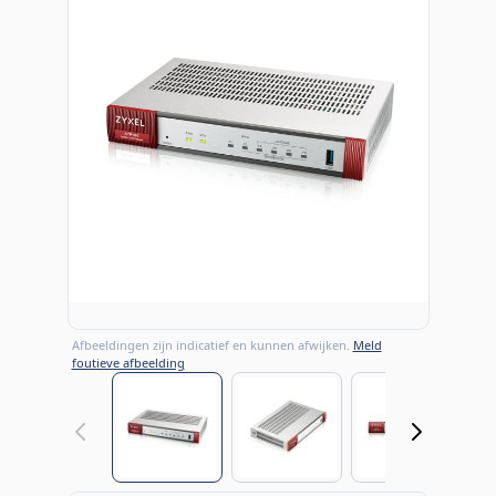
Afbeeldingen zijn indicatief en kunnen afwijken.
Meld
foutieve afbeelding
View larger image
View larger image
View large