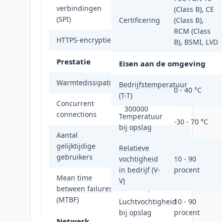
verbindingen
1000
(Class B), CE
(SPI)
Certificering
(Class B),
RCM (Class
HTTPS-encryptie
Ja
B), BSMI, LVD
Prestatie
Eisen aan de omgeving
Warmtedissipatie
42,65 BTU/h
Bedrijfstemperatuur
0 - 40 °C
(T-T)
Concurrent
300000
connections
Temperatuur
-30 - 70 °C
bij opslag
Aantal
gelijktijdige
10 gebruiker(s)
Relatieve
gebruikers
vochtigheid
10 - 90
in bedrijf (V-
procent
Mean time
V)
between failures
989810,8 uur
(MTBF)
Luchtvochtigheid
10 - 90
bij opslag
procent
Netwerk