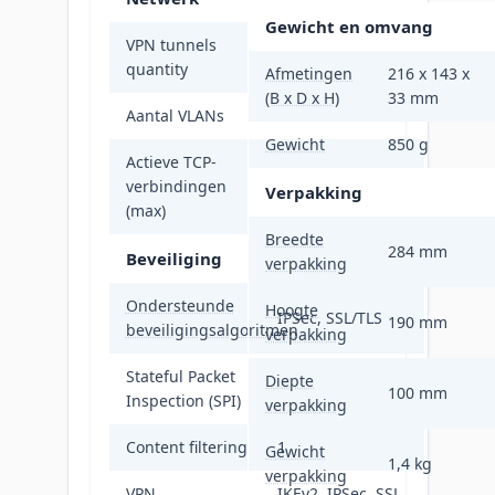
Gewicht en omvang
VPN tunnels
40
quantity
Afmetingen
216 x 143 x
(B x D x H)
33 mm
Aantal VLANs
8
Gewicht
850 g
Actieve TCP-
verbindingen
300000
Verpakking
(max)
Breedte
284 mm
Beveiliging
verpakking
Ondersteunde
Hoogte
IPSec, SSL/TLS
190 mm
beveiligingsalgoritmen
verpakking
Stateful Packet
Diepte
Ja
100 mm
Inspection (SPI)
verpakking
Content filtering
1
Gewicht
1,4 kg
verpakking
VPN
IKEv2, IPSec, SSL,