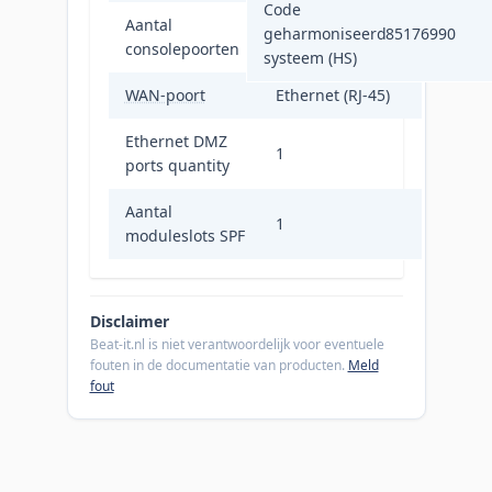
Code
Aantal
geharmoniseerd
85176990
1
consolepoorten
systeem (HS)
WAN-poort
Ethernet (RJ-45)
Ethernet DMZ
1
ports quantity
Aantal
1
moduleslots SPF
Disclaimer
Beat-it.nl is niet verantwoordelijk voor eventuele
fouten in de documentatie van producten.
Meld
fout