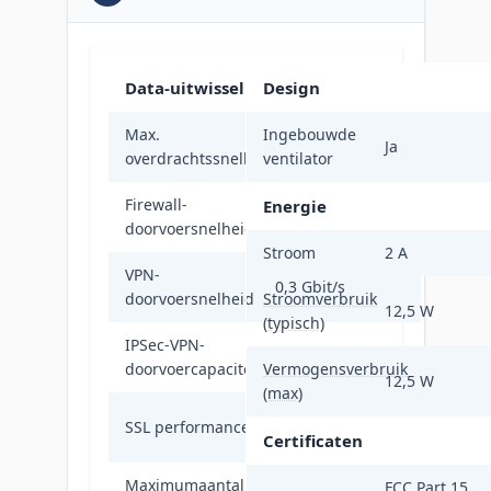
Data-uitwisseling
Design
Max.
Ingebouwde
1 Gbit/s
Ja
overdrachtssnelheid
ventilator
Firewall-
Energie
1 Gbit/s
doorvoersnelheid
Stroom
2 A
VPN-
0,3 Gbit/s
doorvoersnelheid
Stroomverbruik
12,5 W
(typisch)
IPSec-VPN-
40 Gbit/s
doorvoercapaciteit
Vermogensverbruik
12,5 W
(max)
10
SSL performance
transacties/sec
Certificaten
Maximumaantal
FCC Part 15