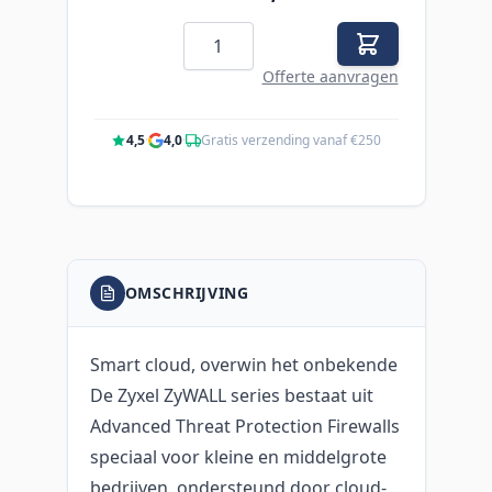
Aantal
Offerte aanvragen
4,5
·
4,0
·
Gratis verzending vanaf €250
OMSCHRIJVING
Smart cloud, overwin het onbekende
De Zyxel ZyWALL series bestaat uit
Advanced Threat Protection Firewalls
speciaal voor kleine en middelgrote
bedrijven, ondersteund door cloud-