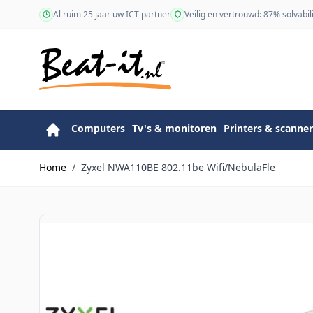
Ga naar de inhoud
Al ruim 25 jaar uw ICT partner
Veilig en vertrouwd: 87% solvabili
Computers
Tv's & monitoren
Printers & scanner
Home
/
Zyxel NWA110BE 802.11be Wifi/NebulaFle