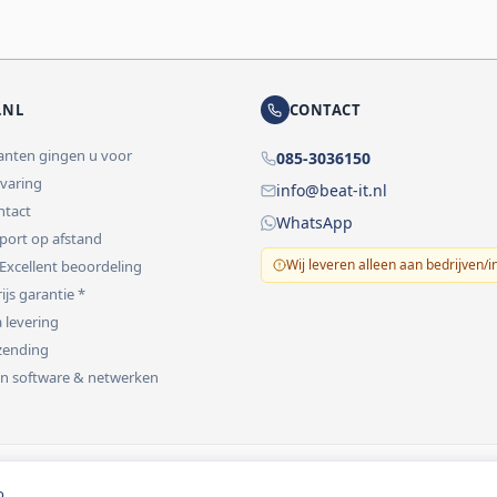
.NL
CONTACT
lanten gingen u voor
085-3036150
rvaring
info@beat-it.nl
ontact
WhatsApp
pport op afstand
Wij leveren alleen aan bedrijven/i
 Excellent beoordeling
ijs garantie *
 levering
rzending
 in software & netwerken
vermeld.
o