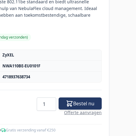
te 802.11be standaard en biedt ultrasnelle
ehulp van NebulaFlex cloud management. Ideaal
 hebben aan toekomstbestendige, schaalbare
andag verzonden
)
ZyXEL
NWA110BE-EU0101F
4718937638734
Aantal
Bestel nu
Offerte aanvragen
0
·
Gratis verzending vanaf €250