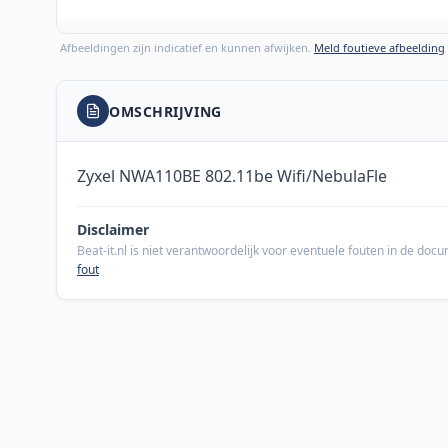
Afbeeldingen zijn indicatief en kunnen afwijken.
Meld foutieve afbeelding
OMSCHRIJVING
Zyxel NWA110BE 802.11be Wifi/NebulaFle
Disclaimer
Beat-it.nl is niet verantwoordelijk voor eventuele fouten in de do
fout