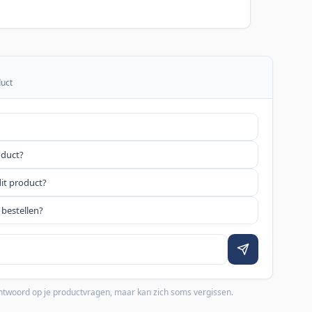
duct
oduct?
dit product?
 bestellen?
 antwoord op je productvragen, maar kan zich soms vergissen.