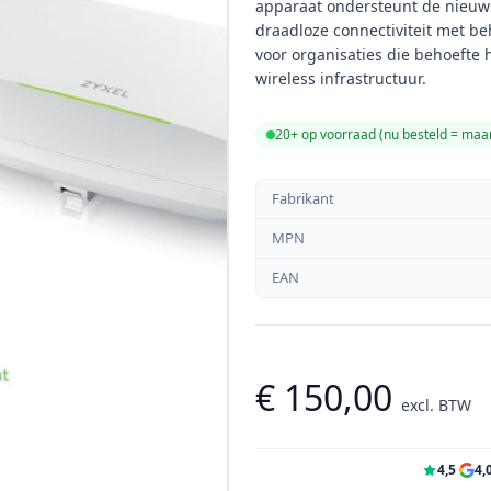
apparaat ondersteunt de nieuws
draadloze connectiviteit met b
voor organisaties die behoefte
wireless infrastructuur.
20+ op voorraad (
nu besteld = ma
Fabrikant
MPN
EAN
€ 150,00
excl. BTW
4,5
·
4,