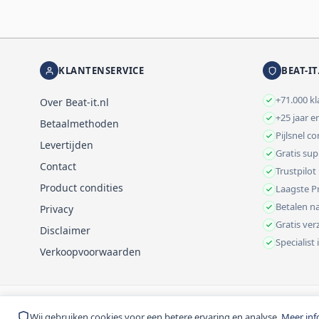
KLANTENSERVICE
BEAT-IT
+71.000 k
Over Beat-it.nl
+25 jaar e
Betaalmethoden
Pijlsnel c
Levertijden
Gratis su
Contact
Trustpilot
Product condities
Laagste Pr
Betalen na
Privacy
Gratis ve
Disclaimer
Specialist
Verkoopvoorwaarden
© 1999-2026 Beat-it.nl. Vermelde prijzen zijn excl. BTW tenzij anders 
Wij gebruiken cookies voor een betere ervaring en analyse.
Meer inf