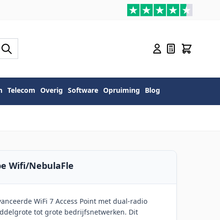
n
Telecom
Overig
Software
Opruiming
Blog
e Wifi/NebulaFle
nceerde WiFi 7 Access Point met dual-radio
delgrote tot grote bedrijfsnetwerken. Dit