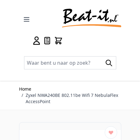
Ga naar de inhoud
Home
/
Zyxel NWA240BE 802.11be Wifi 7 NebulaFlex
AccessPoint