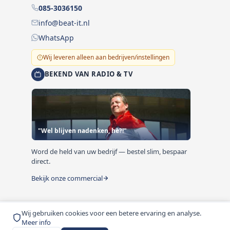
085-3036150
info@beat-it.nl
WhatsApp
Wij leveren alleen aan bedrijven/instellingen
BEKEND VAN RADIO & TV
"Wel blijven nadenken, hè?!"
Word de held van uw bedrijf — bestel slim, bespaar
direct.
Bekijk onze commercial
Wij gebruiken cookies voor een betere ervaring en analyse.
© 1999-2026 Beat-it.nl. Vermelde prijzen zijn excl. BTW
Meer info