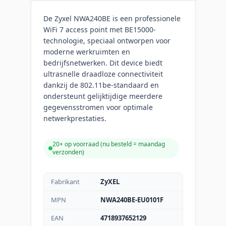
De Zyxel NWA240BE is een professionele
WiFi 7 access point met BE15000-
technologie, speciaal ontworpen voor
moderne werkruimten en
bedrijfsnetwerken. Dit device biedt
ultrasnelle draadloze connectiviteit
dankzij de 802.11be-standaard en
ondersteunt gelijktijdige meerdere
gegevensstromen voor optimale
netwerkprestaties.
20+ op voorraad (
nu besteld = maandag
verzonden
)
Fabrikant
ZyXEL
MPN
NWA240BE-EU0101F
EAN
4718937652129