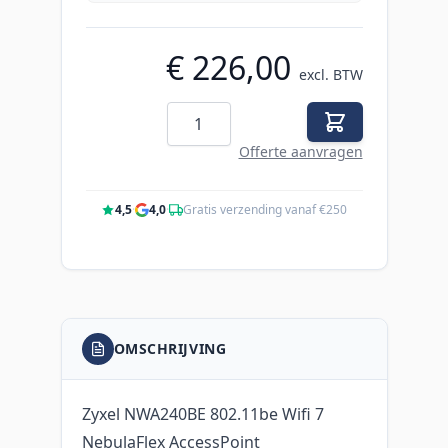
€ 226,00
excl. BTW
Aantal
Offerte aanvragen
4,5
·
4,0
·
Gratis verzending vanaf €250
OMSCHRIJVING
Zyxel NWA240BE 802.11be Wifi 7
NebulaFlex AccessPoint