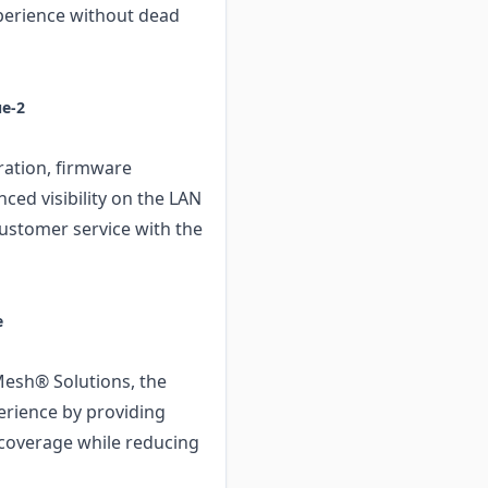
perience without dead
e-2
ration, firmware
ced visibility on the LAN
ustomer service with the
e
Mesh® Solutions, the
erience by providing
coverage while reducing