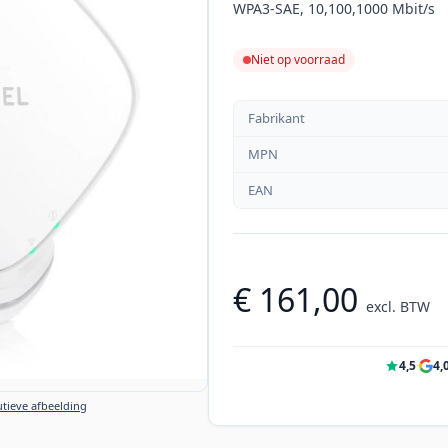
WPA3-SAE, 10,100,1000 Mbit/s
Niet op voorraad
Fabrikant
MPN
EAN
€ 161,00
excl. BTW
4,5
·
4,
tieve afbeelding