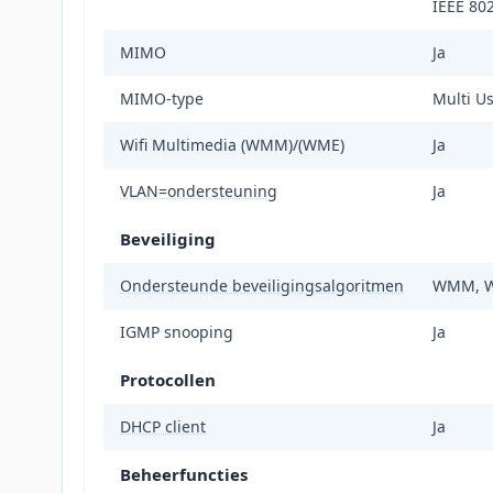
IEEE 80
MIMO
Ja
MIMO-type
Multi U
Wifi Multimedia (WMM)/(WME)
Ja
VLAN=ondersteuning
Ja
Beveiliging
Ondersteunde beveiligingsalgoritmen
WMM, W
IGMP snooping
Ja
Protocollen
DHCP client
Ja
Beheerfuncties