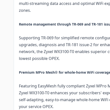
multi-streaming data access and optimal WiFi ex
zones.
Remote management through TR-069 and TR-181 issu
Supporting TR-069 for simplified remote configu
upgrades, diagnosis and TR-181 issue-2 for enhan
network, the Zyxel WX3100-T0 enables superior c
lowest possible OPEX.
Premium MPro Mesh® for whole-home WiFi coverag
Featuring EasyMesh fully compliant Zyxel MPro 
Zyxel WX3100-T0 enhances your subscribers' exp
self-adapting, easy-to-manage whole-home WiFi 
your service OPEX.