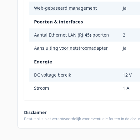
Web-gebaseerd management
Ja
Poorten & interfaces
Aantal Ethernet LAN (RJ-45)-poorten
2
Aansluiting voor netstroomadapter
Ja
Energie
DC voltage bereik
12 V
Stroom
1 A
Disclaimer
Beat-it.nl is niet verantwoordelijk voor eventuele fouten in de do