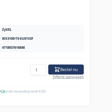
ZyXEL
WX3100-T0-EU01V2F
4718937616848
Aantal
Bestel nu
Offerte aanvragen
0
·
Gratis verzending vanaf €250