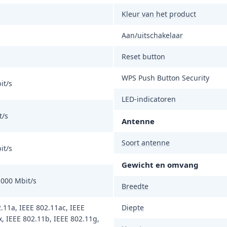
Kleur van het product
Aan/uitschakelaar
Reset button
WPS Push Button Security
it/s
LED-indicatoren
t/s
Antenne
Soort antenne
it/s
Gewicht en omvang
1000 Mbit/s
Breedte
.11a, IEEE 802.11ac, IEEE
Diepte
, IEEE 802.11b, IEEE 802.11g,