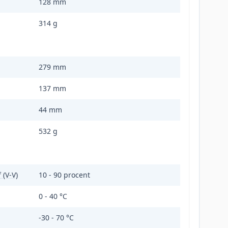
128 mm
314 g
279 mm
137 mm
44 mm
532 g
 (V-V)
10 - 90 procent
0 - 40 °C
-30 - 70 °C