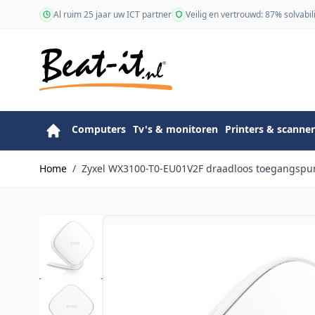
Ga naar de inhoud
Al ruim 25 jaar uw ICT partner
Veilig en vertrouwd: 87% solvabili
Computers
Tv's & monitoren
Printers & scanner
Home
/
Zyxel WX3100-T0-EU01V2F draadloos toegangspun