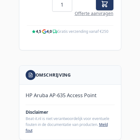
Aantal
Offerte aanvragen
4,5
·
4,0
·
Gratis verzending vanaf €250
OMSCHRIJVING
HP Aruba AP-635 Access Point
Disclaimer
Beat-it.nl is niet verantwoordelijk voor eventuele
fouten in de documentatie van producten.
Meld
fout