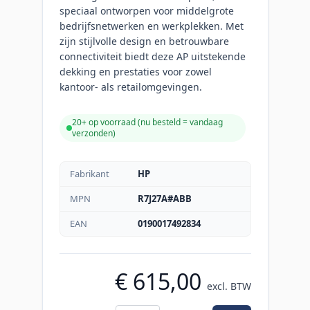
speciaal ontworpen voor middelgrote
bedrijfsnetwerken en werkplekken. Met
zijn stijlvolle design en betrouwbare
connectiviteit biedt deze AP uitstekende
dekking en prestaties voor zowel
kantoor- als retailomgevingen.
20+ op voorraad (
nu besteld = vandaag
verzonden
)
Fabrikant
HP
MPN
R7J27A#ABB
EAN
0190017492834
€ 615,00
excl. BTW