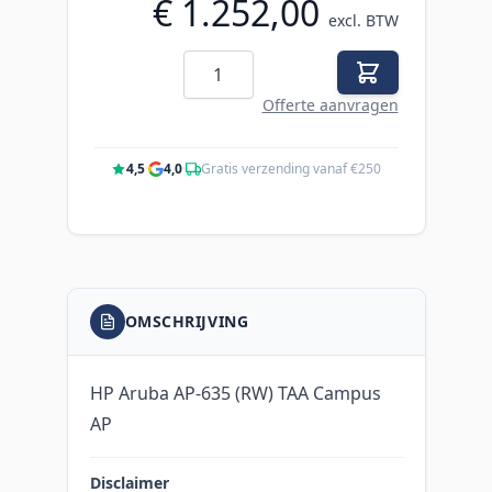
€ 1.252,00
excl. BTW
Aantal
Offerte aanvragen
4,5
·
4,0
·
Gratis verzending vanaf €250
OMSCHRIJVING
HP Aruba AP-635 (RW) TAA Campus
AP
Disclaimer