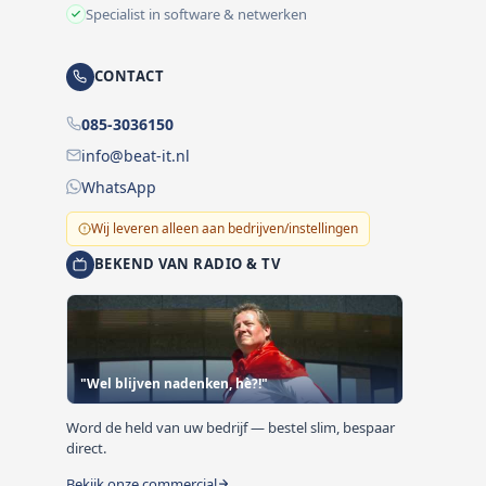
Specialist in software & netwerken
CONTACT
085-3036150
info@beat-it.nl
WhatsApp
Wij leveren alleen aan bedrijven/instellingen
BEKEND VAN RADIO & TV
"Wel blijven nadenken, hè?!"
Word de held van uw bedrijf — bestel slim, bespaar
direct.
Bekijk onze commercial