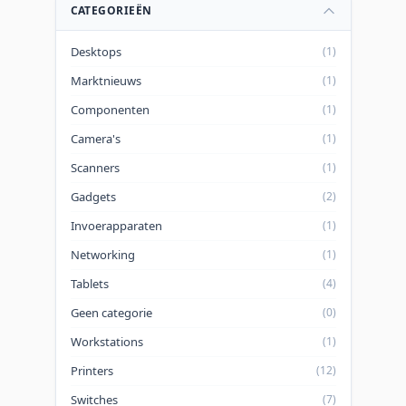
beveiligingsmogelijkheden heeft. Lees
CATEGORIEËN
onze review!
...
Desktops
(1)
Marktnieuws
(1)
Componenten
(1)
Camera's
(1)
Scanners
(1)
Gadgets
(2)
Invoerapparaten
(1)
Networking
(1)
Tablets
(4)
Geen categorie
(0)
Workstations
(1)
Printers
(12)
Switches
(7)