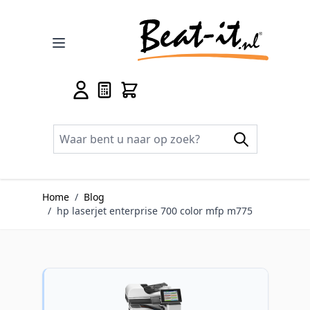
Ga naar de inhoud
Home
/
Blog
/
hp laserjet enterprise 700 color mfp m775