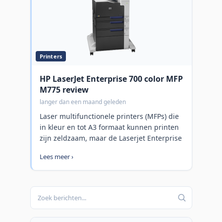
Printers
HP LaserJet Enterprise 700 color MFP
M775 review
langer dan een maand geleden
Laser multifunctionele printers (MFPs) die
in kleur en tot A3 formaat kunnen printen
zijn zeldzaam, maar de Laserjet Enterprise
700 Color MFP M775 serie doet precies dat.
Lees meer ›
Deze enorme MFP is ontworpen voor
werkgroepen die op zoek zijn naar een
voordelige en betrouwbare MPF die
documenten in kleur en zwart-wit kan
printen, kopiëren, scannen en faxen en
kwalitatieve papierverwerkings- en