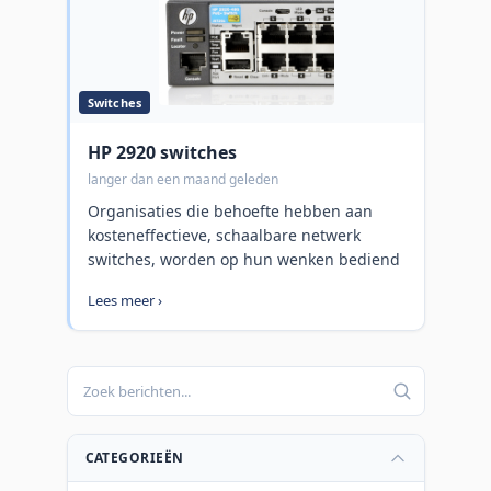
Switches
HP 2920 switches
langer dan een maand geleden
Organisaties die behoefte hebben aan
kosteneffectieve, schaalbare netwerk
switches, worden op hun wenken bediend
door de HP 2920 Switch serie. De HP 2920
Lees meer ›
Basic Layer 2 en 3 switches bieden
veiligheid, schaalbaarheid en
gebruiksgemak voor het grootbedrijf en
universiteiten, maar ook voor het MKB en
vestigingsnetwerken. De krachtige HP
Networking ASIC levert low latency, grotere
packet buffering, adaptieve
CATEGORIEËN
stroomconsumptie. Verdere