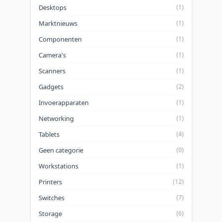
eigenschappen zijn modulaire stacking,
Desktops
(1)
10GbE, RIP routing, PoE+ (sommige
Marktnieuws
(1)
modellen), ACLs, sFlow en IPv6.
...
Componenten
(1)
Camera's
(1)
Scanners
(1)
Gadgets
(2)
Invoerapparaten
(1)
Networking
(1)
Tablets
(4)
Geen categorie
(0)
Workstations
(1)
Printers
(12)
Switches
(7)
Storage
(6)